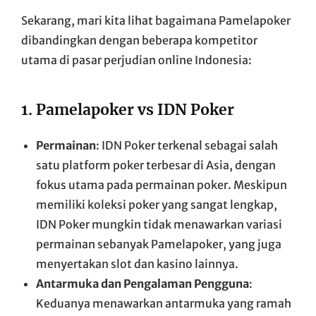
Sekarang, mari kita lihat bagaimana Pamelapoker
dibandingkan dengan beberapa kompetitor
utama di pasar perjudian online Indonesia:
1.
Pamelapoker vs IDN Poker
Permainan
: IDN Poker terkenal sebagai salah
satu platform poker terbesar di Asia, dengan
fokus utama pada permainan poker. Meskipun
memiliki koleksi poker yang sangat lengkap,
IDN Poker mungkin tidak menawarkan variasi
permainan sebanyak Pamelapoker, yang juga
menyertakan slot dan kasino lainnya.
Antarmuka dan Pengalaman Pengguna
:
Keduanya menawarkan antarmuka yang ramah