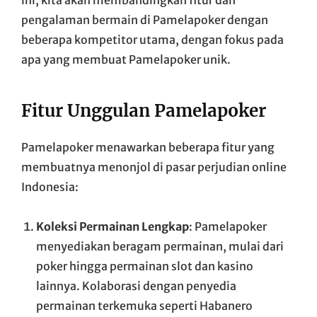
pengalaman bermain di Pamelapoker dengan
beberapa kompetitor utama, dengan fokus pada
apa yang membuat Pamelapoker unik.
Fitur Unggulan Pamelapoker
Pamelapoker menawarkan beberapa fitur yang
membuatnya menonjol di pasar perjudian online
Indonesia:
Koleksi Permainan Lengkap
: Pamelapoker
menyediakan beragam permainan, mulai dari
poker hingga permainan slot dan kasino
lainnya. Kolaborasi dengan penyedia
permainan terkemuka seperti Habanero