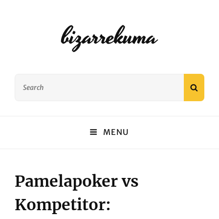
bizarrekuma
Search
SEAR
for:
MENU
Pamelapoker vs
Kompetitor: