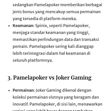
sedangkan Pamelapoker memberikan berbagai
jenis bonus yang mencakup semua permainan
yang tersedia di platform mereka.
Keamanan
: Spinix, seperti Pamelapoker,
menjaga standar keamanan yang tinggi,
memastikan perlindungan data dan transaksi
pemain. Pamelapoker sering kali dianggap
lebih terintegrasi dalam hal keamanan di
seluruh platformnya.
3.
Pamelapoker vs Joker Gaming
Permainan
: Joker Gaming dikenal dengan
koleksi permainan slotnya yang beragam dan
inovatif. Pamelapoker, di sisi lain, menawarkan
variasi yang lebih besar dengan tambahan