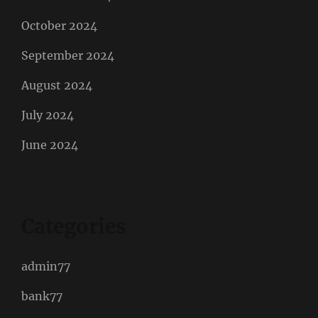
October 2024
September 2024
August 2024
July 2024
June 2024
Categories
admin77
bank77