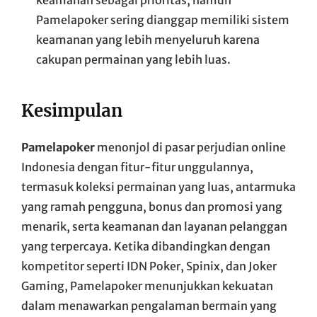
Pamelapoker sering dianggap memiliki sistem
keamanan yang lebih menyeluruh karena
cakupan permainan yang lebih luas.
Kesimpulan
Pamelapoker
menonjol di pasar perjudian online
Indonesia dengan fitur-fitur unggulannya,
termasuk koleksi permainan yang luas, antarmuka
yang ramah pengguna, bonus dan promosi yang
menarik, serta keamanan dan layanan pelanggan
yang terpercaya. Ketika dibandingkan dengan
kompetitor seperti IDN Poker, Spinix, dan Joker
Gaming, Pamelapoker menunjukkan kekuatan
dalam menawarkan pengalaman bermain yang