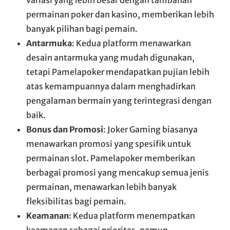
permainan poker dan kasino, memberikan lebih
banyak pilihan bagi pemain.
Antarmuka
: Kedua platform menawarkan
desain antarmuka yang mudah digunakan,
tetapi Pamelapoker mendapatkan pujian lebih
atas kemampuannya dalam menghadirkan
pengalaman bermain yang terintegrasi dengan
baik.
Bonus dan Promosi
: Joker Gaming biasanya
menawarkan promosi yang spesifik untuk
permainan slot. Pamelapoker memberikan
berbagai promosi yang mencakup semua jenis
permainan, menawarkan lebih banyak
fleksibilitas bagi pemain.
Keamanan
: Kedua platform menempatkan
keamanan sebagai prioritas, namun