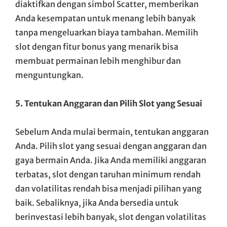
diaktifkan dengan simbol Scatter, memberikan
Anda kesempatan untuk menang lebih banyak
tanpa mengeluarkan biaya tambahan. Memilih
slot dengan fitur bonus yang menarik bisa
membuat permainan lebih menghibur dan
menguntungkan.
5. Tentukan Anggaran dan Pilih Slot yang Sesuai
Sebelum Anda mulai bermain, tentukan anggaran
Anda. Pilih slot yang sesuai dengan anggaran dan
gaya bermain Anda. Jika Anda memiliki anggaran
terbatas, slot dengan taruhan minimum rendah
dan volatilitas rendah bisa menjadi pilihan yang
baik. Sebaliknya, jika Anda bersedia untuk
berinvestasi lebih banyak, slot dengan volatilitas