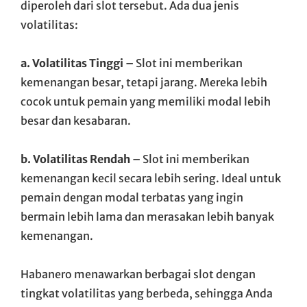
diperoleh dari slot tersebut. Ada dua jenis
volatilitas:
a. Volatilitas Tinggi
– Slot ini memberikan
kemenangan besar, tetapi jarang. Mereka lebih
cocok untuk pemain yang memiliki modal lebih
besar dan kesabaran.
b. Volatilitas Rendah
– Slot ini memberikan
kemenangan kecil secara lebih sering. Ideal untuk
pemain dengan modal terbatas yang ingin
bermain lebih lama dan merasakan lebih banyak
kemenangan.
Habanero menawarkan berbagai slot dengan
tingkat volatilitas yang berbeda, sehingga Anda