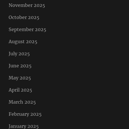
November 2025
October 2025
September 2025
August 2025
July 2025
June 2025
May 2025
April 2025
March 2025
February 2025
January 2025