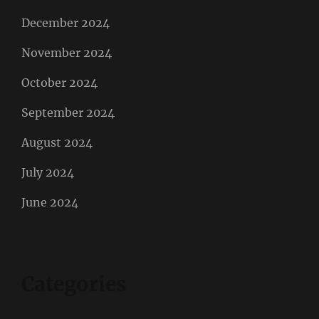
December 2024
November 2024
October 2024
September 2024
August 2024
July 2024
June 2024
Categories