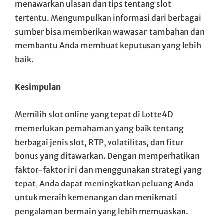
menawarkan ulasan dan tips tentang slot
tertentu. Mengumpulkan informasi dari berbagai
sumber bisa memberikan wawasan tambahan dan
membantu Anda membuat keputusan yang lebih
baik.
Kesimpulan
Memilih slot online yang tepat di Lotte4D
memerlukan pemahaman yang baik tentang
berbagai jenis slot, RTP, volatilitas, dan fitur
bonus yang ditawarkan. Dengan memperhatikan
faktor-faktor ini dan menggunakan strategi yang
tepat, Anda dapat meningkatkan peluang Anda
untuk meraih kemenangan dan menikmati
pengalaman bermain yang lebih memuaskan.