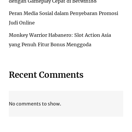
dengan Gameplay Cepat di Betwin188
Peran Media Sosial dalam Penyebaran Promosi
Judi Online
Monkey Warrior Habanero: Slot Action Asia
yang Penuh Fitur Bonus Menggoda
Recent Comments
No comments to show.