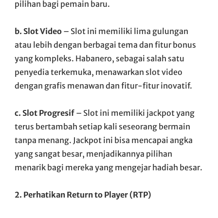
pilihan bagi pemain baru.
b. Slot Video
– Slot ini memiliki lima gulungan
atau lebih dengan berbagai tema dan fitur bonus
yang kompleks. Habanero, sebagai salah satu
penyedia terkemuka, menawarkan slot video
dengan grafis menawan dan fitur-fitur inovatif.
c. Slot Progresif
– Slot ini memiliki jackpot yang
terus bertambah setiap kali seseorang bermain
tanpa menang. Jackpot ini bisa mencapai angka
yang sangat besar, menjadikannya pilihan
menarik bagi mereka yang mengejar hadiah besar.
2. Perhatikan Return to Player (RTP)