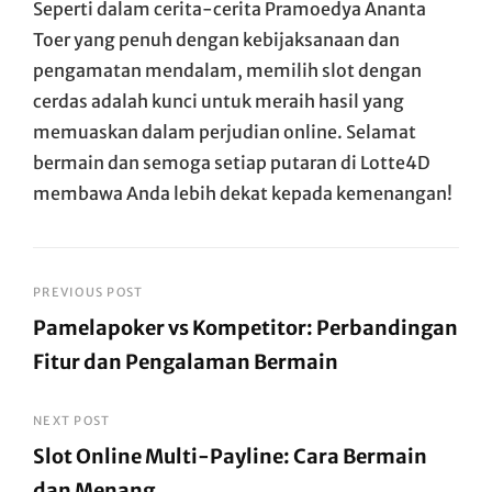
Seperti dalam cerita-cerita Pramoedya Ananta
Toer yang penuh dengan kebijaksanaan dan
pengamatan mendalam, memilih slot dengan
cerdas adalah kunci untuk meraih hasil yang
memuaskan dalam perjudian online. Selamat
bermain dan semoga setiap putaran di Lotte4D
membawa Anda lebih dekat kepada kemenangan!
Post
PREVIOUS POST
Pamelapoker vs Kompetitor: Perbandingan
navigation
Fitur dan Pengalaman Bermain
Previous
Post
NEXT POST
Slot Online Multi-Payline: Cara Bermain
dan Menang