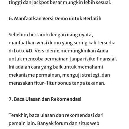
tinggi dan jackpot besar mungkin lebih sesuai.
6. Manfaatkan Versi Demo untuk Berlatih
Sebelum bertaruh dengan uang nyata,
manfaatkan versi demo yang sering kali tersedia
di Lotte4D. Versi demo memungkinkan Anda
untuk mencoba permainan tanpa risiko finansial.
Ini adalah cara yang baik untuk memahami
mekanisme permainan, menguji strategi, dan
merasakan fitur-fitur bonus tanpa tekanan.
7. Baca Ulasan dan Rekomendasi
Terakhir, baca ulasan dan rekomendasi dari
pemain lain. Banyak forum dan situs web