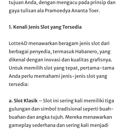
tujuan Anda, dengan mengacu pada prinsip dan
gaya tulisan ala Pramoedya Ananta Toer.
1. Kenali Jenis Slot yang Tersedia
Lotte4D menawarkan beragam jenis slot dari
berbagai penyedia, termasuk Habanero, yang
dikenal dengan inovasi dan kualitas grafisnya.
Untuk memilih slot yang tepat, pertama-tama
Anda perlu memahami jenis-jenis slot yang
tersedia:
a. Slot Klasik
– Slot ini sering kali memiliki tiga
gulungan dan simbol tradisional seperti buah-
buahan dan angka tujuh. Mereka menawarkan
gameplay sederhana dan sering kali menjadi