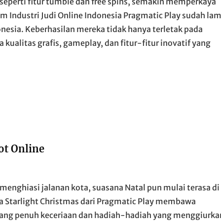
 seperti fitur tumble dan free spins, semakin memperkaya
m Industri Judi Online Indonesia Pragmatic Play sudah la
nesia. Keberhasilan mereka tidak hanya terletak pada
ualitas grafis, gameplay, dan fitur-fitur inovatif yang
lot Online
enghiasi jalanan kota, suasana Natal pun mulai terasa di
na Starlight Christmas dari Pragmatic Play membawa
ang penuh keceriaan dan hadiah-hadiah yang menggiurka