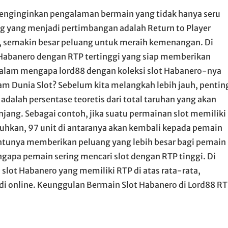
 menginginkan pengalaman bermain yang tidak hanya seru
ng yang menjadi pertimbangan adalah Return to Player
P, semakin besar peluang untuk meraih kemenangan. Di
 Habanero dengan RTP tertinggi yang siap memberikan
h dalam mengapa lord88 dengan koleksi slot Habanero-nya
am Dunia Slot? Sebelum kita melangkah lebih jauh, pentin
adalah persentase teoretis dari total taruhan yang akan
ang. Sebagai contoh, jika suatu permainan slot memiliki
ruhkan, 97 unit di antaranya akan kembali kepada pemain
ntunya memberikan peluang yang lebih besar bagi pemain
gapa pemain sering mencari slot dengan RTP tinggi. Di
lot Habanero yang memiliki RTP di atas rata-rata,
di online. Keunggulan Bermain Slot Habanero di Lord88 R