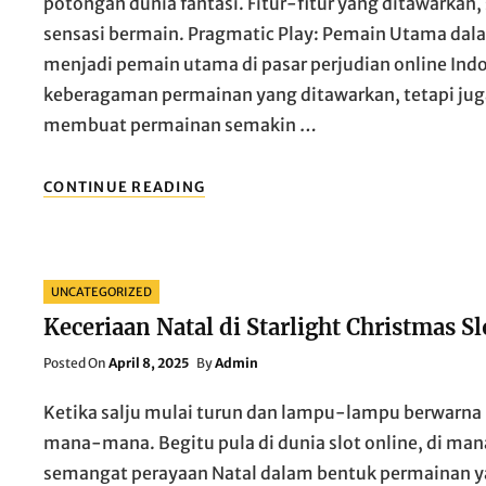
potongan dunia fantasi. Fitur-fitur yang ditawarkan,
sensasi bermain. Pragmatic Play: Pemain Utama dala
menjadi pemain utama di pasar perjudian online Indo
keberagaman permainan yang ditawarkan, tetapi juga k
membuat permainan semakin …
SENSASI
CONTINUE READING
BERMAIN
SWEET
BONANZA:
TIPS
Categories
UNTUK
UNCATEGORIZED
PEMULA
Keceriaan Natal di Starlight Christmas S
DI
ADMIN77
Posted
Posted On
April 8, 2025
By
Admin
On
Ketika salju mulai turun dan lampu-lampu berwarna m
mana-mana. Begitu pula di dunia slot online, di ma
semangat perayaan Natal dalam bentuk permainan y