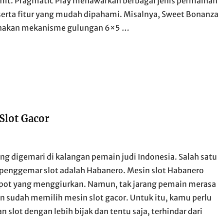
it. Pragmatic Play menawarkan berbagai jenis permainan
erta fitur yang mudah dipahami. Misalnya, Sweet Bonanza
ggunakan mekanisme gulungan 6×5 …
Slot Gacor
ing digemari di kalangan pemain judi Indonesia. Salah satu
 penggemar slot adalah Habanero. Mesin slot Habanero
ckpot yang menggiurkan. Namun, tak jarang pemain merasa
 sudah memilih mesin slot gacor. Untuk itu, kamu perlu
 slot dengan lebih bijak dan tentu saja, terhindar dari