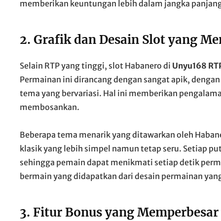
memberikan keuntungan lebih dalam jangka panjang
2.
Grafik dan Desain Slot yang M
Selain RTP yang tinggi, slot Habanero di
Unyu168 RT
Permainan ini dirancang dengan sangat apik, dengan
tema yang bervariasi. Hal ini memberikan pengalam
membosankan.
Beberapa tema menarik yang ditawarkan oleh Habaner
klasik yang lebih simpel namun tetap seru. Setiap
sehingga pemain dapat menikmati setiap detik perma
bermain yang didapatkan dari desain permainan yang
3.
Fitur Bonus yang Memperbesa