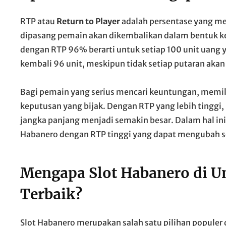
RTP atau
Return to Player
adalah persentase yang me
dipasang pemain akan dikembalikan dalam bentuk k
dengan RTP 96% berarti untuk setiap 100 unit uang 
kembali 96 unit, meskipun tidak setiap putaran ak
Bagi pemain yang serius mencari keuntungan, memili
keputusan yang bijak. Dengan RTP yang lebih tinggi
jangka panjang menjadi semakin besar. Dalam hal ini
Habanero dengan RTP tinggi yang dapat mengubah s
Mengapa Slot Habanero di
U
Terbaik?
Slot Habanero merupakan salah satu pilihan populer d