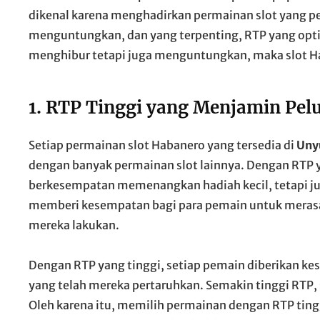
dikenal karena menghadirkan permainan slot yang pe
menguntungkan, dan yang terpenting, RTP yang opti
menghibur tetapi juga menguntungkan, maka slot H
1.
RTP Tinggi yang Menjamin Pel
Setiap permainan slot Habanero yang tersedia di
Uny
dengan banyak permainan slot lainnya. Dengan RTP 
berkesempatan memenangkan hadiah kecil, tetapi ju
memberi kesempatan bagi para pemain untuk merasa
mereka lakukan.
Dengan RTP yang tinggi, setiap pemain diberikan k
yang telah mereka pertaruhkan. Semakin tinggi RTP, 
Oleh karena itu, memilih permainan dengan RTP tingg