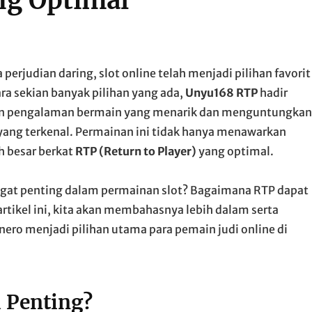
ng Optimal
rjudian daring, slot online telah menjadi pilihan favorit
ra sekian banyak pilihan yang ada,
Unyu168 RTP
hadir
kan pengalaman bermain yang menarik dan menguntungkan
yang terkenal. Permainan ini tidak hanya menawarkan
h besar berkat
RTP (Return to Player)
yang optimal.
gat penting dalam permainan slot? Bagaimana RTP dapat
ikel ini, kita akan membahasnya lebih dalam serta
ero menjadi pilihan utama para pemain judi online di
 Penting?