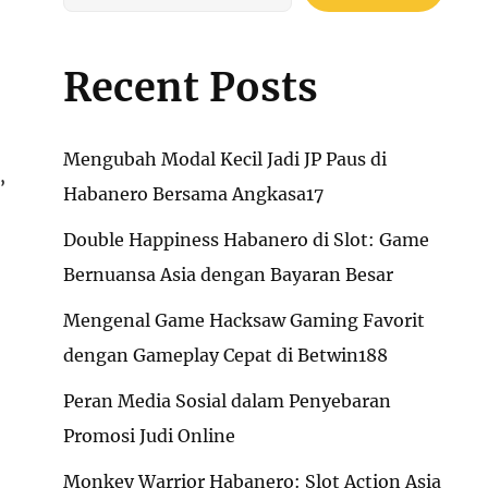
Recent Posts
Mengubah Modal Kecil Jadi JP Paus di
,
Habanero Bersama Angkasa17
Double Happiness Habanero di Slot: Game
Bernuansa Asia dengan Bayaran Besar
Mengenal Game Hacksaw Gaming Favorit
dengan Gameplay Cepat di Betwin188
Peran Media Sosial dalam Penyebaran
Promosi Judi Online
Monkey Warrior Habanero: Slot Action Asia