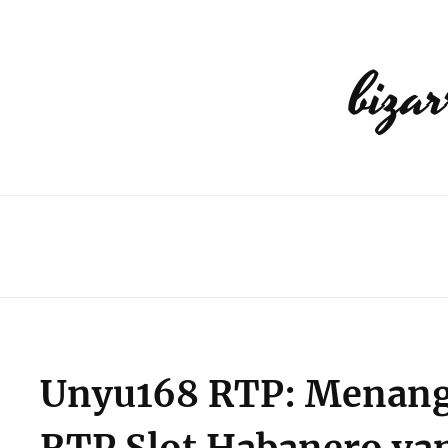
biza
Unyu168 RTP: Menang