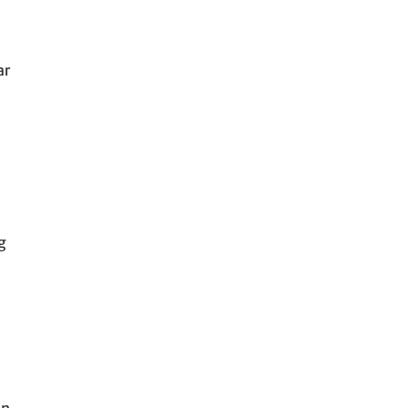
ar
h
g