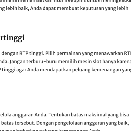
agaimana memanfaatkan fitur free spins untuk meningkatk
 lebih baik, Anda dapat membuat keputusan yang lebih
rtinggi
an dengan RTP tinggi. Pilih permainan yang menawarkan RT
da. Jangan terburu-buru memilih mesin slot hanya karen
P tinggi agar Anda mendapatkan peluang kemenangan yan
gelola anggaran Anda. Tentukan batas maksimal yang bisa
i batas tersebut. Dengan pengelolaan anggaran yang baik,