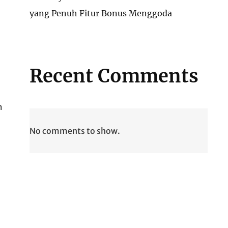
yang Penuh Fitur Bonus Menggoda
Recent Comments
m
No comments to show.