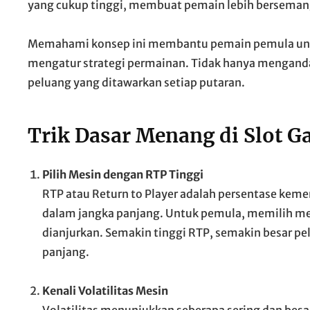
yang cukup tinggi, membuat pemain lebih berseman
Memahami konsep ini membantu pemain pemula untu
mengatur strategi permainan. Tidak hanya mengand
peluang yang ditawarkan setiap putaran.
Trik Dasar Menang di Slot G
Pilih Mesin dengan RTP Tinggi
RTP atau Return to Player adalah persentase kem
dalam jangka panjang. Untuk pemula, memilih m
dianjurkan. Semakin tinggi RTP, semakin besar p
panjang.
Kenali Volatilitas Mesin