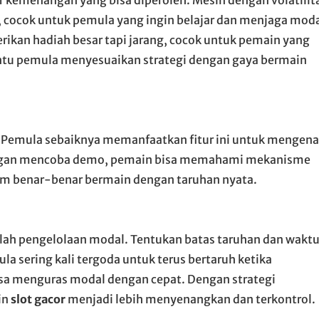
r kemenangan yang bisa diperoleh. Mesin dengan volatilit
 cocok untuk pemula yang ingin belajar dan menjaga moda
ikan hadiah besar tapi jarang, cocok untuk pemain yang
tu pemula menyesuaikan strategi dengan gaya bermain
Pemula sebaiknya memanfaatkan fitur ini untuk mengena
engan mencoba demo, pemain bisa memahami mekanisme
um benar-benar bermain dengan taruhan nyata.
alah pengelolaan modal. Tentukan batas taruhan dan wakt
la sering kali tergoda untuk terus bertaruh ketika
isa menguras modal dengan cepat. Dengan strategi
in
slot gacor
menjadi lebih menyenangkan dan terkontrol.