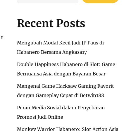
Recent Posts
an
Mengubah Modal Kecil Jadi JP Paus di
Habanero Bersama Angkasa17
Double Happiness Habanero di Slot: Game
Bernuansa Asia dengan Bayaran Besar
Mengenal Game Hacksaw Gaming Favorit
dengan Gameplay Cepat di Betwin188
Peran Media Sosial dalam Penyebaran
Promosi Judi Online
Monkey Warrior Habanero: Slot Action Asia