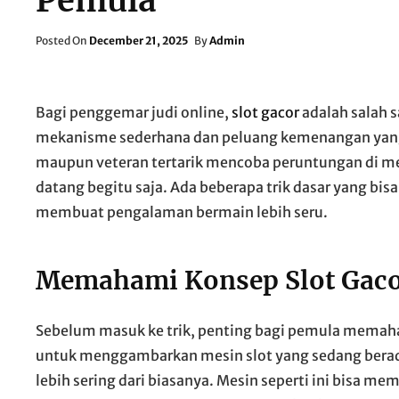
Pemula
Posted
Posted On
December 21, 2025
By
Admin
On
Bagi penggemar judi online,
slot gacor
adalah salah 
mekanisme sederhana dan peluang kemenangan yang r
maupun veteran tertarik mencoba peruntungan di me
datang begitu saja. Ada beberapa trik dasar yang b
membuat pengalaman bermain lebih seru.
Memahami Konsep Slot Gac
Sebelum masuk ke trik, penting bagi pemula memah
untuk menggambarkan mesin slot yang sedang bera
lebih sering dari biasanya. Mesin seperti ini bisa me