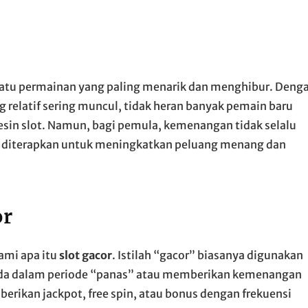
satu permainan yang paling menarik dan menghibur. Deng
elatif sering muncul, tidak heran banyak pemain baru
sin slot. Namun, bagi pemula, kemenangan tidak selalu
isa diterapkan untuk meningkatkan peluang menang dan
or
ami apa itu
slot gacor
. Istilah “gacor” biasanya digunakan
da dalam periode “panas” atau memberikan kemenangan
mberikan jackpot, free spin, atau bonus dengan frekuensi