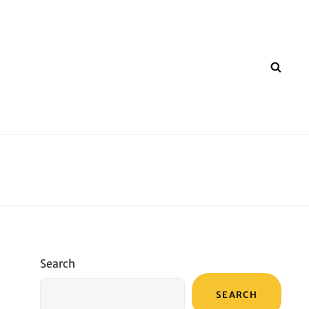
SEA
Search
SEARCH