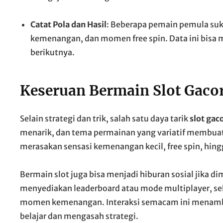
Catat Pola dan Hasil
: Beberapa pemain pemula suk
kemenangan, dan momen free spin. Data ini bisa
berikutnya.
Keseruan Bermain Slot Gaco
Selain strategi dan trik, salah satu daya tarik
slot gac
menarik, dan tema permainan yang variatif membuat
merasakan sensasi kemenangan kecil, free spin, hin
Bermain slot juga bisa menjadi hiburan sosial jika 
menyediakan leaderboard atau mode multiplayer, seh
momen kemenangan. Interaksi semacam ini menamba
belajar dan mengasah strategi.