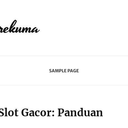
rrekuma
SAMPLE PAGE
Slot Gacor: Panduan