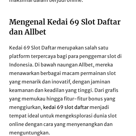
Mengenal Kedai 69 Slot Daftar
dan Allbet
Kedai 69 Slot Daftar merupakan salah satu
platform terpercaya bagi para penggemar slot di
Indonesia. Di bawah naungan Allbet, mereka
menawarkan berbagai macam permainan slot
yang menarik dan inovatif, dengan jaminan
keamanan dan keadilan yang tinggi. Dari grafis
yang memukau hingga fitur-fitur bonus yang
menggiurkan,
kedai 69 slot daftar
menjadi
tempat ideal untuk mengeksplorasi dunia slot
online dengan cara yang menyenangkan dan
menguntungkan.