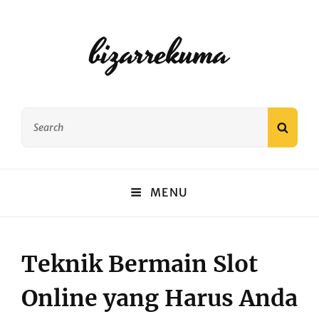
bizarrekuma
Search
SEAR
for:
MENU
Teknik Bermain Slot
Online yang Harus Anda