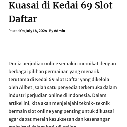
Kuasai di Kedai 69 Slot
Daftar
Posted
Posted On
July 14, 2024
By
Admin
On
Dunia perjudian online semakin memikat dengan
berbagai pilihan permainan yang menarik,
terutama di Kedai 69 Slot Daftar yang dikelola
oleh Allbet, salah satu penyedia terkemuka dalam
industri perjudian online di Indonesia. Dalam
artikel ini, kita akan menjelajahi teknik-teknik
bermain slot online yang penting untuk dikuasai
agar dapat meraih kesuksesan dan kesenangan
maksimal dalam berjudi online.