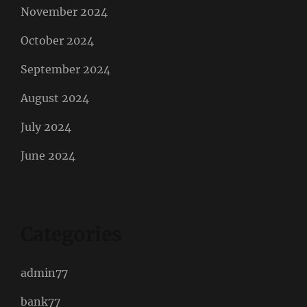
November 2024
October 2024
September 2024
August 2024
July 2024
June 2024
Categories
admin77
bank77