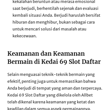
kekalahan beruntun atau merasa emosional
saat berjudi, berhentilah sejenak dan evaluasi
kembali situasi Anda. Berjudi haruslah bersifat
hiburan dan menghibur, bukan sebagai cara
untuk mencari solusi dari masalah atau
kekecewaan.
Keamanan dan Keamanan
Bermain di Kedai 69 Slot Daftar
Selain menguasai teknik-teknik bermain yang
efektif, penting juga untuk memastikan bahwa
Anda berjudi di tempat yang aman dan terpercaya.
Kedai 69 Slot Daftar yang dikelola oleh Allbet
telah dikenal karena keamanan yang ketat dan
keadilan dalam semua aspek permainannya.