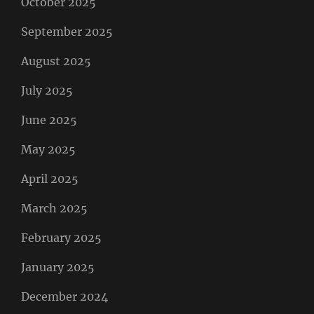
October 2025
September 2025
August 2025
July 2025
June 2025
May 2025
April 2025
March 2025
February 2025
January 2025
December 2024