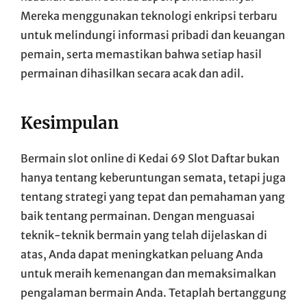
Mereka menggunakan teknologi enkripsi terbaru
untuk melindungi informasi pribadi dan keuangan
pemain, serta memastikan bahwa setiap hasil
permainan dihasilkan secara acak dan adil.
Kesimpulan
Bermain slot online di Kedai 69 Slot Daftar bukan
hanya tentang keberuntungan semata, tetapi juga
tentang strategi yang tepat dan pemahaman yang
baik tentang permainan. Dengan menguasai
teknik-teknik bermain yang telah dijelaskan di
atas, Anda dapat meningkatkan peluang Anda
untuk meraih kemenangan dan memaksimalkan
pengalaman bermain Anda. Tetaplah bertanggung