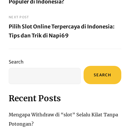
Populer di Indonesia?
Previous
Post
NEXT POST
Pilih Slot Online Terpercaya di Indonesia:
Tips dan Trik di Napi69
Next
Post
Search
SEARCH
Recent Posts
Mengapa Withdraw di “slot” Selalu Kilat Tanpa
Potongan?