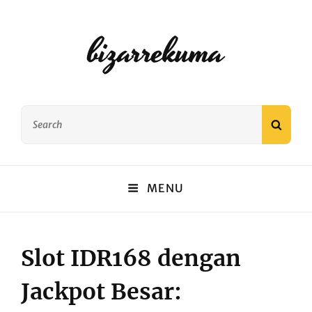
bizarrekuma
Search
SEAR
for:
MENU
Slot IDR168 dengan
Jackpot Besar: