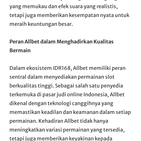
yang memukau dan efek suara yang realistis,
tetapi juga memberikan kesempatan nyata untuk
meraih keuntungan besar.
Peran Allbet dalam Menghadirkan Kualitas
Bermain
Dalam ekosistem IDR168, Allbet memiliki peran
sentral dalam menyediakan permainan slot
berkualitas tinggi. Sebagai salah satu penyedia
terkemuka di pasar judi online Indonesia, Allbet
dikenal dengan teknologi canggihnya yang
memastikan keadilan dan keamanan dalam setiap
permainan. Kehadiran Allbet tidak hanya
meningkatkan variasi permainan yang tersedia,
tetapi juga memberikan keyakinan kepada