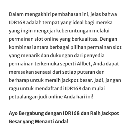
Dalam mengakhiri pembahasan ini, jelas bahwa
IDR168 adalah tempat yang ideal bagi mereka
yang ingin mengejar keberuntungan melalui
permainan slot online yang berkualitas. Dengan
kombinasi antara berbagai pilihan permainan slot
yang menarik dan dukungan dari penyedia
permainan terkemuka seperti Allbet, Anda dapat
merasakan sensasi dari setiap putaran dan
berharap untuk meraih jackpot besar. Jadi, jangan
ragu untuk mendaftar di IDR168 dan mulai
petualangan judi online Anda hari ini!
Ayo Bergabung dengan IDR168 dan Raih Jackpot
Besar yang Menanti Anda!