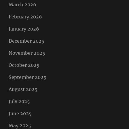
March 2026
February 2026
January 2026
December 2025
November 2025
October 2025
September 2025
August 2025
July 2025
June 2025
May 2025