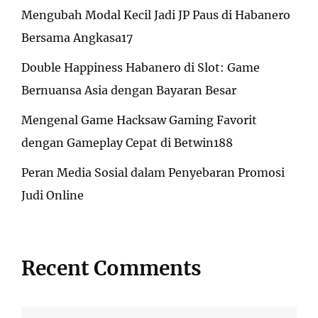
Mengubah Modal Kecil Jadi JP Paus di Habanero
Bersama Angkasa17
Double Happiness Habanero di Slot: Game
Bernuansa Asia dengan Bayaran Besar
Mengenal Game Hacksaw Gaming Favorit
dengan Gameplay Cepat di Betwin188
Peran Media Sosial dalam Penyebaran Promosi
Judi Online
Recent Comments