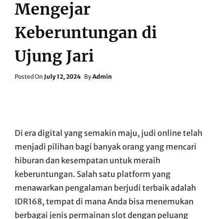
Mengejar
Keberuntungan di
Ujung Jari
Posted
Posted On
July 12, 2024
By
Admin
On
Di era digital yang semakin maju, judi online telah
menjadi pilihan bagi banyak orang yang mencari
hiburan dan kesempatan untuk meraih
keberuntungan. Salah satu platform yang
menawarkan pengalaman berjudi terbaik adalah
IDR168, tempat di mana Anda bisa menemukan
berbagai jenis permainan slot dengan peluang