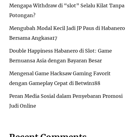
Mengapa Withdraw di “slot” Selalu Kilat Tanpa
Potongan?
Mengubah Modal Kecil Jadi JP Paus di Habanero
Bersama Angkasa17
Double Happiness Habanero di Slot: Game
Bernuansa Asia dengan Bayaran Besar
Mengenal Game Hacksaw Gaming Favorit
dengan Gameplay Cepat di Betwin188
Peran Media Sosial dalam Penyebaran Promosi
Judi Online