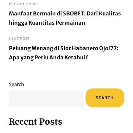
Post
PREVIOUS POST
Manfaat Bermain di SBOBET: Dari Kualitas
navigation
hingga Kuantitas Permainan
Previous
Post
NEXT POST
Peluang Menang di Slot Habanero Ojol77:
Apa yang Perlu Anda Ketahui?
Next
Post
Search
SEARCH
Recent Posts