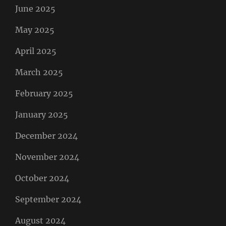
June 2025
May 2025
April 2025
March 2025
February 2025
January 2025
December 2024
November 2024
October 2024
September 2024
August 2024