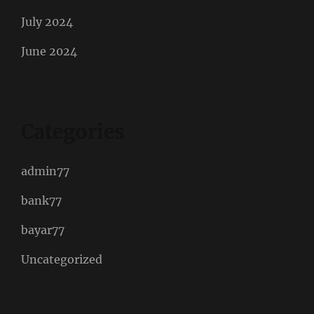
July 2024
June 2024
Categories
admin77
bank77
bayar77
Uncategorized