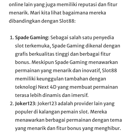
online lain yang juga memiliki reputasi dan fitur
menarik. Mari kita lihat bagaimana mereka
dibandingkan dengan Slot88:
Spade Gaming
: Sebagai salah satu penyedia
slot terkemuka, Spade Gaming dikenal dengan
grafis berkualitas tinggi dan berbagai fitur
bonus. Meskipun Spade Gaming menawarkan
permainan yang menarik dan inovatif, Slot88
memiliki keunggulan tambahan dengan
teknologi Next 4D yang membuat permainan
terasa lebih dinamis dan imersif.
Joker123
: Joker123 adalah provider lain yang
populer di kalangan pemain slot. Mereka
menawarkan berbagai permainan dengan tema
yang menarik dan fitur bonus yang menghibur.