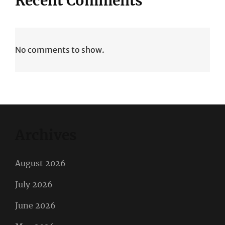
Recent Comments
No comments to show.
Archives
August 2026
July 2026
June 2026