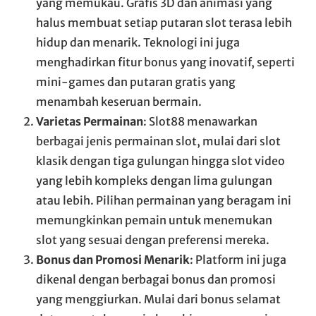
yang memukau. Grafis 3D dan animasi yang
halus membuat setiap putaran slot terasa lebih
hidup dan menarik. Teknologi ini juga
menghadirkan fitur bonus yang inovatif, seperti
mini-games dan putaran gratis yang
menambah keseruan bermain.
Varietas Permainan
: Slot88 menawarkan
berbagai jenis permainan slot, mulai dari slot
klasik dengan tiga gulungan hingga slot video
yang lebih kompleks dengan lima gulungan
atau lebih. Pilihan permainan yang beragam ini
memungkinkan pemain untuk menemukan
slot yang sesuai dengan preferensi mereka.
Bonus dan Promosi Menarik
: Platform ini juga
dikenal dengan berbagai bonus dan promosi
yang menggiurkan. Mulai dari bonus selamat