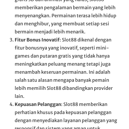
memberikan pengalaman bermain yang lebih
menyenangkan. Permainan terasa lebih hidup
dan menghibur, yang membuat setiap sesi
bermain menjadi lebih menarik.
Fitur Bonus Inovatif
: Slot88 dikenal dengan
fitur bonusnya yang inovatif, seperti mini-
games dan putaran gratis yang tidak hanya
meningkatkan peluang menang tetapi juga
menambah keseruan permainan. Ini adalah
salah satu alasan mengapa banyak pemain
lebih memilih Slot88 dibandingkan provider
lain.
Kepuasan Pelanggan
: Slot88 memberikan
perhatian khusus pada kepuasan pelanggan
dengan menyediakan layanan pelanggan yang
responsif dan sistem yang aman untuk