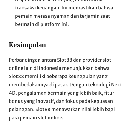
transaksi keuangan. Ini memastikan bahwa
pemain merasa nyaman dan terjamin saat
bermain di platform ini.
Kesimpulan
Perbandingan antara Slot88 dan provider slot
online lain di Indonesia menunjukkan bahwa
Slot88 memiliki beberapa keunggulan yang
membedakannya di pasar. Dengan teknologi Next
4D, pengalaman bermain yang lebih baik, fitur
bonus yang inovatif, dan fokus pada kepuasan
pelanggan, Slot88 menawarkan nilai lebih bagi
para pemain slot online.