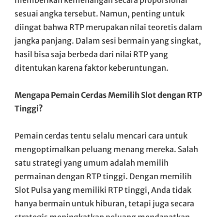
sesuai angka tersebut. Namun, penting untuk
diingat bahwa RTP merupakan nilai teoretis dalam
jangka panjang. Dalam sesi bermain yang singkat,
hasil bisa saja berbeda dari nilai RTP yang
ditentukan karena faktor keberuntungan.
Mengapa Pemain Cerdas Memilih Slot dengan RTP
Tinggi?
Pemain cerdas tentu selalu mencari cara untuk
mengoptimalkan peluang menang mereka. Salah
satu strategi yang umum adalah memilih
permainan dengan RTP tinggi. Dengan memilih
Slot Pulsa yang memiliki RTP tinggi, Anda tidak
hanya bermain untuk hiburan, tetapi juga secara
strategis meningkatkan peluang mendapatkan