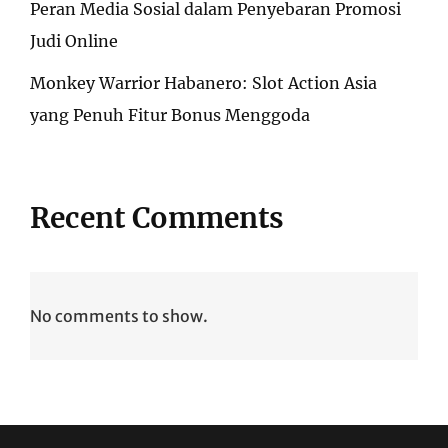
Peran Media Sosial dalam Penyebaran Promosi
Judi Online
Monkey Warrior Habanero: Slot Action Asia
yang Penuh Fitur Bonus Menggoda
Recent Comments
No comments to show.