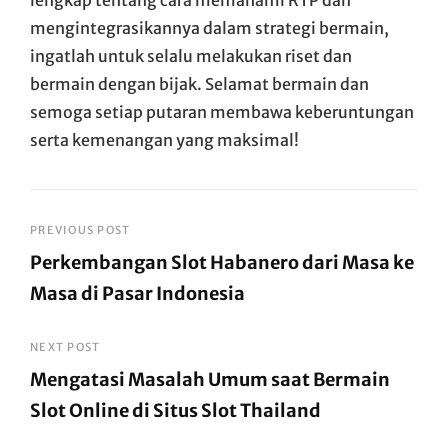
mengintegrasikannya dalam strategi bermain,
ingatlah untuk selalu melakukan riset dan
bermain dengan bijak. Selamat bermain dan
semoga setiap putaran membawa keberuntungan
serta kemenangan yang maksimal!
Post
PREVIOUS POST
Perkembangan Slot Habanero dari Masa ke
navigation
Masa di Pasar Indonesia
Previous
Post
NEXT POST
Mengatasi Masalah Umum saat Bermain
Slot Online di Situs Slot Thailand​​
Next