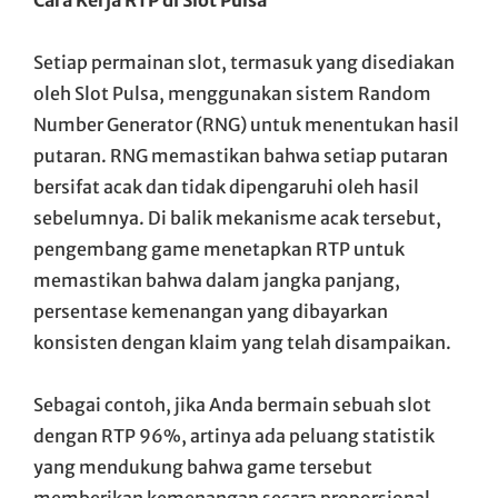
Setiap permainan slot, termasuk yang disediakan
oleh Slot Pulsa, menggunakan sistem Random
Number Generator (RNG) untuk menentukan hasil
putaran. RNG memastikan bahwa setiap putaran
bersifat acak dan tidak dipengaruhi oleh hasil
sebelumnya. Di balik mekanisme acak tersebut,
pengembang game menetapkan RTP untuk
memastikan bahwa dalam jangka panjang,
persentase kemenangan yang dibayarkan
konsisten dengan klaim yang telah disampaikan.
Sebagai contoh, jika Anda bermain sebuah slot
dengan RTP 96%, artinya ada peluang statistik
yang mendukung bahwa game tersebut
memberikan kemenangan secara proporsional