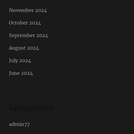
November 2024
October 2024
September 2024
August 2024
July 2024
June 2024
Categories
admin77