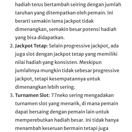
hadiah terus bertambah seiring dengan jumlah
taruhan yang ditempatkan oleh pemain. Ini
berarti semakin lama jackpot tidak
dimenangkan, semakin besar potensi hadiah
yang bisa didapatkan.
Jackpot Tetap
: Selain progressive jackpot, ada
juga slot dengan jackpot tetap yang memiliki
nilai hadiah yang konsisten. Meskipun
jumlahnya mungkin tidak sebesar progressive
jackpot, tetapi kesempatannya untuk
dimenangkan lebih sering.
Turnamen Slot
: 77neko sering mengadakan
turnamen slot yang menarik, di mana pemain
dapat bersaing dengan pemain lain untuk
memperebutkan hadiah besar. Ini tidak hanya
menambah keseruan bermain tetapi juga