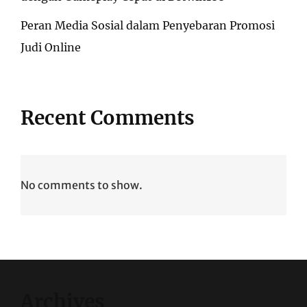
Peran Media Sosial dalam Penyebaran Promosi
Judi Online
Recent Comments
No comments to show.
Archives