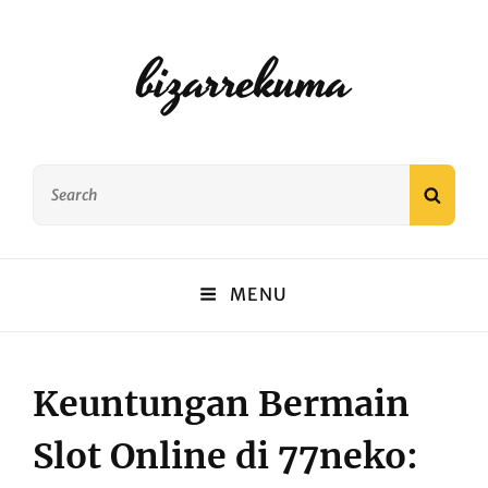
bizarrekuma
Search
SEAR
for:
MENU
Keuntungan Bermain
Slot Online di 77neko: