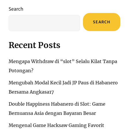
Search
SEARCH
Recent Posts
Mengapa Withdraw di “slot” Selalu Kilat Tanpa
Potongan?
Mengubah Modal Kecil Jadi JP Paus di Habanero
Bersama Angkasa17
Double Happiness Habanero di Slot: Game
Bernuansa Asia dengan Bayaran Besar
Mengenal Game Hacksaw Gaming Favorit