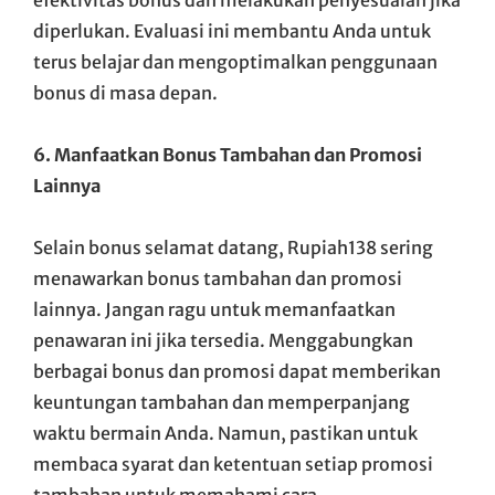
diperlukan. Evaluasi ini membantu Anda untuk
terus belajar dan mengoptimalkan penggunaan
bonus di masa depan.
6. Manfaatkan Bonus Tambahan dan Promosi
Lainnya
Selain bonus selamat datang, Rupiah138 sering
menawarkan bonus tambahan dan promosi
lainnya. Jangan ragu untuk memanfaatkan
penawaran ini jika tersedia. Menggabungkan
berbagai bonus dan promosi dapat memberikan
keuntungan tambahan dan memperpanjang
waktu bermain Anda. Namun, pastikan untuk
membaca syarat dan ketentuan setiap promosi
tambahan untuk memahami cara