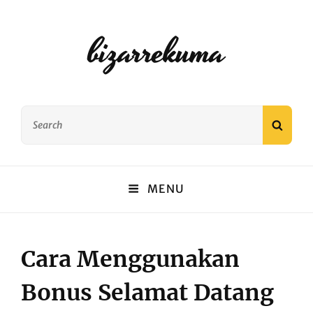
bizarrekuma
Search
SEAR
for:
MENU
Cara Menggunakan
Bonus Selamat Datang