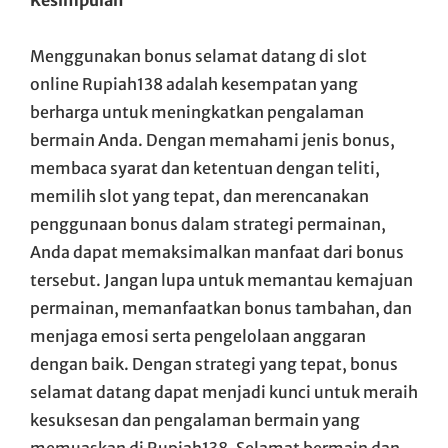
Menggunakan bonus selamat datang di slot
online Rupiah138 adalah kesempatan yang
berharga untuk meningkatkan pengalaman
bermain Anda. Dengan memahami jenis bonus,
membaca syarat dan ketentuan dengan teliti,
memilih slot yang tepat, dan merencanakan
penggunaan bonus dalam strategi permainan,
Anda dapat memaksimalkan manfaat dari bonus
tersebut. Jangan lupa untuk memantau kemajuan
permainan, memanfaatkan bonus tambahan, dan
menjaga emosi serta pengelolaan anggaran
dengan baik. Dengan strategi yang tepat, bonus
selamat datang dapat menjadi kunci untuk meraih
kesuksesan dan pengalaman bermain yang
memuaskan di Rupiah138. Selamat bermain dan