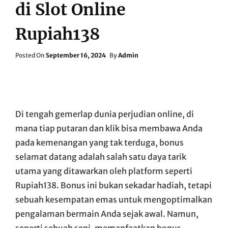
di Slot Online
Rupiah138
Posted
Posted On
September 16, 2024
By
Admin
On
Di tengah gemerlap dunia perjudian online, di
mana tiap putaran dan klik bisa membawa Anda
pada kemenangan yang tak terduga, bonus
selamat datang adalah salah satu daya tarik
utama yang ditawarkan oleh platform seperti
Rupiah138. Bonus ini bukan sekadar hadiah, tetapi
sebuah kesempatan emas untuk mengoptimalkan
pengalaman bermain Anda sejak awal. Namun,
seperti sebuah seni, memanfaatkan bonus