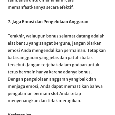
memanfaatkannya secara efektif.
7. Jaga Emosi dan Pengelolaan Anggaran
Terakhir, walaupun bonus selamat datang adalah
alat bantu yang sangat berguna, jangan biarkan
emosi Anda mengendalikan permainan. Tetapkan
batas anggaran yang jelas dan patuhi batas
tersebut. Jangan terjebak dalam godaan untuk
terus bermain hanya karena adanya bonus.
Dengan pengelolaan anggaran yang baik dan
menjaga emosi, Anda dapat memastikan bahwa
pengalaman bermain slot Anda tetap
menyenangkan dan tidak merugikan.
Kesimpulan