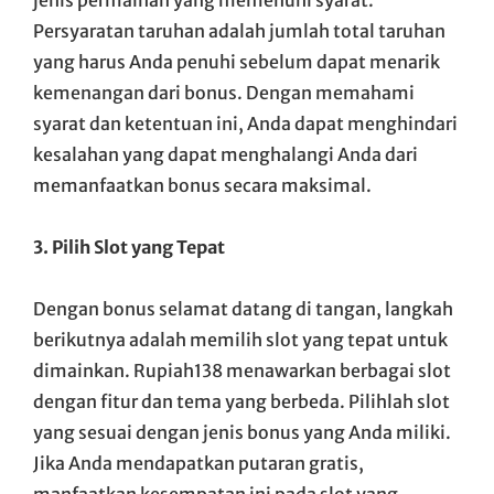
Persyaratan taruhan adalah jumlah total taruhan
yang harus Anda penuhi sebelum dapat menarik
kemenangan dari bonus. Dengan memahami
syarat dan ketentuan ini, Anda dapat menghindari
kesalahan yang dapat menghalangi Anda dari
memanfaatkan bonus secara maksimal.
3. Pilih Slot yang Tepat
Dengan bonus selamat datang di tangan, langkah
berikutnya adalah memilih slot yang tepat untuk
dimainkan. Rupiah138 menawarkan berbagai slot
dengan fitur dan tema yang berbeda. Pilihlah slot
yang sesuai dengan jenis bonus yang Anda miliki.
Jika Anda mendapatkan putaran gratis,
manfaatkan kesempatan ini pada slot yang