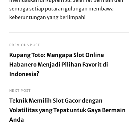
semoga setiap putaran gulungan membawa
keberuntungan yang berlimpah!
Post
PREVIOUS POST
Kupang Toto: Mengapa Slot Online
navigation
Habanero Menjadi Pilihan Favorit di
Indonesia?
Previous
Post
NEXT POST
Teknik Memilih Slot Gacor dengan
Volatilitas yang Tepat untuk Gaya Bermain
Anda
Next
Post