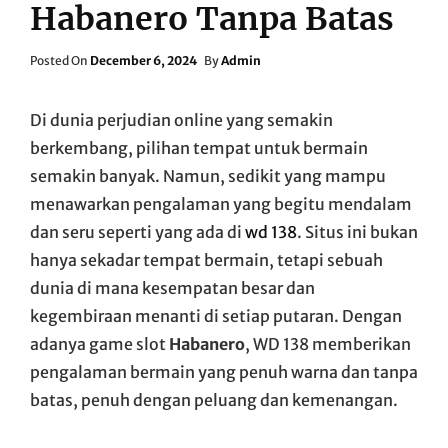
Habanero Tanpa Batas
Posted
Posted On
December 6, 2024
By
Admin
On
Di dunia perjudian online yang semakin
berkembang, pilihan tempat untuk bermain
semakin banyak. Namun, sedikit yang mampu
menawarkan pengalaman yang begitu mendalam
dan seru seperti yang ada di
wd 138
. Situs ini bukan
hanya sekadar tempat bermain, tetapi sebuah
dunia di mana kesempatan besar dan
kegembiraan menanti di setiap putaran. Dengan
adanya game slot
Habanero
, WD 138 memberikan
pengalaman bermain yang penuh warna dan tanpa
batas, penuh dengan peluang dan kemenangan.