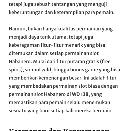
tetapi juga sebuah tantangan yang menguji
keberuntungan dan keterampilan para pemain.
Namun, bukan hanya kualitas permainan yang
menjadi daya tarik utama, tetapi juga
keberagaman fitur-fitur menarik yang bisa
ditemukan dalam setiap permainan slot
Habanero. Mulai dari fitur putaran gratis (free
spins), simbol wild, hingga bonus game yang bisa
memberikan kemenangan besar. Ini adalah fitur
yang membedakan permainan slot biasa dengan
permainan slot Habanero di
WD 138
, yang
memastikan para pemain selalu menemukan
sesuatu yang baru setiap kali mereka bermain.