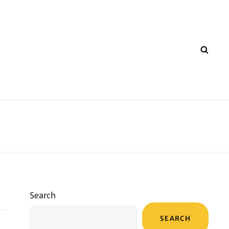
SEA
Search
SEARCH