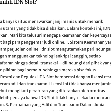
ilih IDN Slot?
na banyak situs menawarkan janji manis untuk menarik
 utama yang tidak bisa diabaikan. Dalam konteks ini, IDN
gkan. Mari kita telusuri mengapa keamanan dan kepercaya
t bagi para penggemar judi online. 1. Sistem Keamanan ya
alam perjudian online. idn slot mengutamakan perlindunga
engan menggunakan teknologi enkripsi canggih, setiap
ftaran hingga detail transaksi—dilindungi dari pihak yan
 pikiran bagi pemain, sehingga mereka bisa fokus
 Resmi dan Regulasi IDN Slot beroperasi dengan lisensi re
ra adil dan transparan. Lisensi ini tidak hanya menjami
but mengikuti peraturan yang ditetapkan oleh otoritas
 lebih percaya bahwa IDN Slot tidak hanya sekadar mencari
an. 3. Permainan yang Adil dan Transparan Dalam dunia