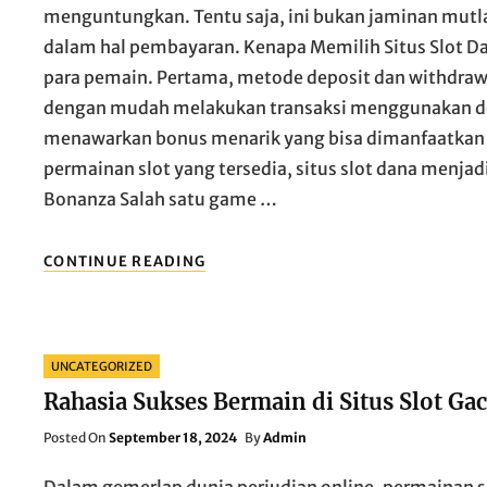
menguntungkan. Tentu saja, ini bukan jaminan mutla
dalam hal pembayaran. Kenapa Memilih Situs Slot D
para pemain. Pertama, metode deposit dan withdraw 
dengan mudah melakukan transaksi menggunakan dompet
menawarkan bonus menarik yang bisa dimanfaatka
permainan slot yang tersedia, situs slot dana menja
Bonanza Salah satu game …
GAME
CONTINUE READING
SLOT
PALING
GACOR
DI
Categories
SITUS
UNCATEGORIZED
SLOT
Rahasia Sukses Bermain di Situs Slot Gac
DANA
TAHUN
Posted
Posted On
September 18, 2024
By
Admin
INI
On