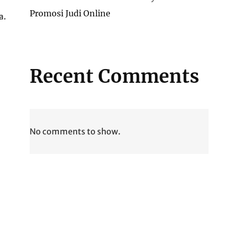
Promosi Judi Online
a.
Recent Comments
No comments to show.