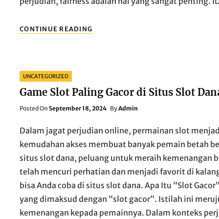
perjudian, fairness adalah hal yang sangat penting
KEAMANAN
CONTINUE READING
DAN
KEPERCAYAAN:
KENAPA
MEMILIH
Categories
IDN
UNCATEGORIZED
SLOT?
Game Slot Paling Gacor di Situs Slot Dan
Posted
Posted On
September 18, 2024
By
Admin
On
Dalam jagat perjudian online, permainan slot menja
kemudahan akses membuat banyak pemain betah berl
situs slot dana, peluang untuk meraih kemenangan be
telah mencuri perhatian dan menjadi favorit di kalan
bisa Anda coba di situs slot dana. Apa Itu “Slot Gacor
yang dimaksud dengan “slot gacor”. Istilah ini mer
kemenangan kepada pemainnya. Dalam konteks perjud