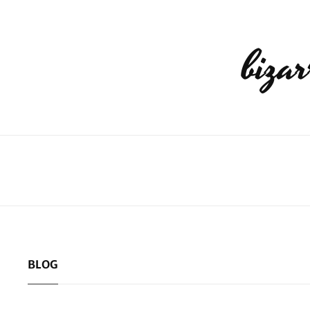
biza
BLOG