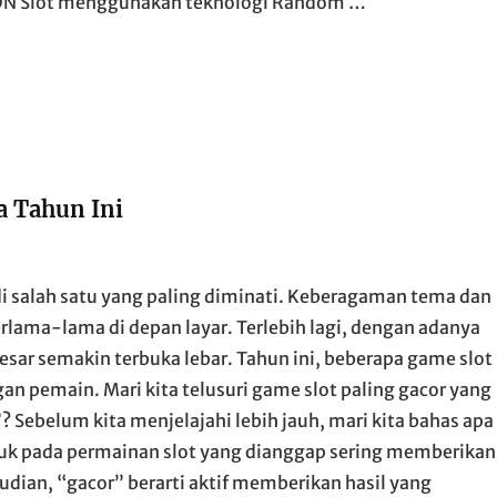
. IDN Slot menggunakan teknologi Random …
a Tahun Ini
di salah satu yang paling diminati. Keberagaman tema dan
ama-lama di depan layar. Terlebih lagi, dengan adanya
sar semakin terbuka lebar. Tahun ini, beberapa game slot
gan pemain. Mari kita telusuri game slot paling gacor yang
”? Sebelum kita menjelajahi lebih jauh, mari kita bahas apa
ujuk pada permainan slot yang dianggap sering memberikan
ian, “gacor” berarti aktif memberikan hasil yang