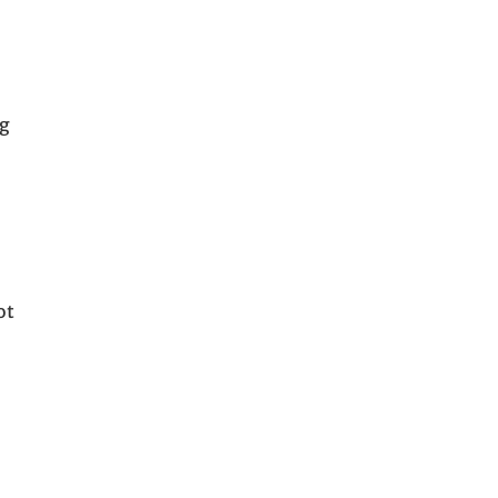
ng
ot
i