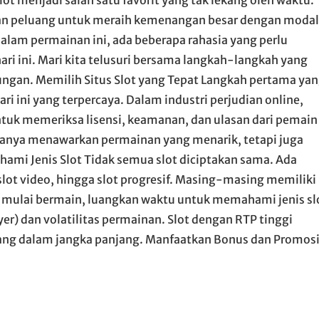
ot menjadi salah satu favorit yang tak lekang oleh waktu.
an peluang untuk meraih kemenangan besar dengan modal
dalam permainan ini, ada beberapa rahasia yang perlu
hari ini. Mari kita telusuri bersama langkah-langkah yang
gan. Memilih Situs Slot yang Tepat Langkah pertama ya
ari ini yang terpercaya. Dalam industri perjudian online,
untuk memeriksa lisensi, keamanan, dan ulasan dari pemain
 hanya menawarkan permainan yang menarik, tetapi juga
mi Jenis Slot Tidak semua slot diciptakan sama. Ada
, slot video, hingga slot progresif. Masing-masing memiliki
 mulai bermain, luangkan waktu untuk memahami jenis sl
yer) dan volatilitas permainan. Slot dengan RTP tinggi
ang dalam jangka panjang. Manfaatkan Bonus dan Promos