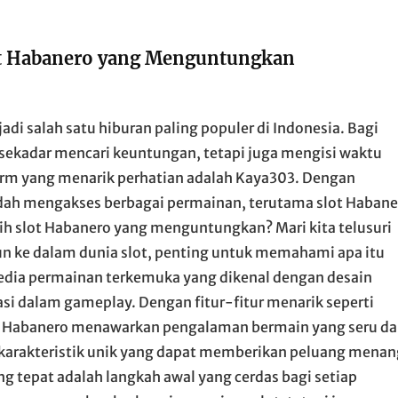
lot Habanero yang Menguntungkan
jadi salah satu hiburan paling populer di Indonesia. Bagi
sekadar mencari keuntungan, tetapi juga mengisi waktu
orm yang menarik perhatian adalah Kaya303. Dengan
ah mengakses berbagai permainan, terutama slot Habane
ih slot Habanero yang menguntungkan? Mari kita telusuri
n ke dalam dunia slot, penting untuk memahami apa itu
edia permainan terkemuka yang dikenal dengan desain
i dalam gameplay. Dengan fitur-fitur menarik seperti
 slot Habanero menawarkan pengalaman bermain yang seru d
karakteristik unik yang dapat memberikan peluang menan
ng tepat adalah langkah awal yang cerdas bagi setiap